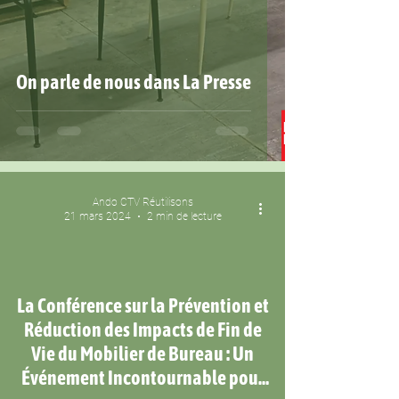
On parle de nous dans La Presse
Ando CTV Réutilisons
21 mars 2024
2 min de lecture
La Conférence sur la Prévention et
 video
Réduction des Impacts de Fin de
Vie du Mobilier de Bureau : Un
Événement Incontournable pour