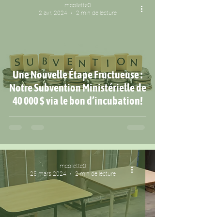
mcollette0
2 avr. 2024
2 min de lecture
Une Nouvelle Étape Fructueuse :
Notre Subvention Ministérielle de
40 000 $ via le bon d’incubation!
mcollette0
25 mars 2024
2 min de lecture